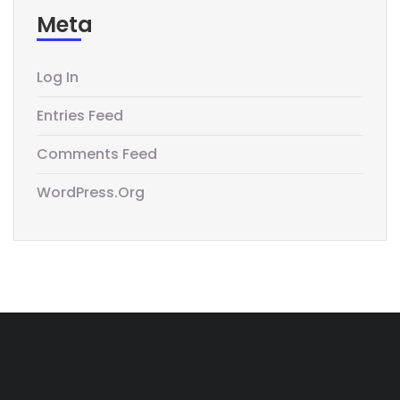
Meta
Log In
Entries Feed
Comments Feed
WordPress.org