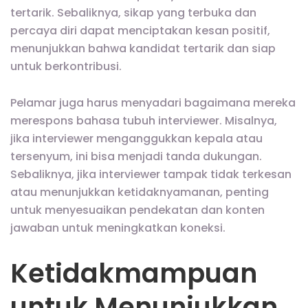
tertarik. Sebaliknya, sikap yang terbuka dan
percaya diri dapat menciptakan kesan positif,
menunjukkan bahwa kandidat tertarik dan siap
untuk berkontribusi.
Pelamar juga harus menyadari bagaimana mereka
merespons bahasa tubuh interviewer. Misalnya,
jika interviewer menganggukkan kepala atau
tersenyum, ini bisa menjadi tanda dukungan.
Sebaliknya, jika interviewer tampak tidak terkesan
atau menunjukkan ketidaknyamanan, penting
untuk menyesuaikan pendekatan dan konten
jawaban untuk meningkatkan koneksi.
Ketidakmampuan
untuk Menunjukkan