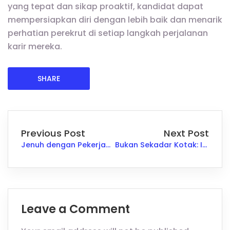
yang tepat dan sikap proaktif, kandidat dapat
mempersiapkan diri dengan lebih baik dan menarik
perhatian perekrut di setiap langkah perjalanan
karir mereka.
SHARE
Previous Post
Next Post
Jenuh dengan Pekerjaan Saatnya Pikirkan Pindah Kerja
Bukan Sekadar Kotak: Ini yang Harus Dimiliki oleh Seorang Hipster
Leave a Comment