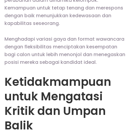
perubahan dalam dinamika kelompok.
Kemampuan untuk tetap tenang dan merespons
dengan baik menunjukkan kedewasaan dan
kapabilitas seseorang.
Menghadapi variasi gaya dan format wawancara
dengan fleksibilitas menciptakan kesempatan
bagi calon untuk lebih menonjol dan menegaskan
posisi mereka sebagai kandidat ideal.
Ketidakmampuan
untuk Mengatasi
Kritik dan Umpan
Balik