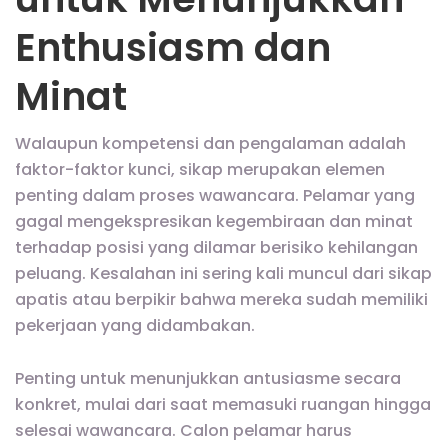
Enthusiasm dan
Minat
Walaupun kompetensi dan pengalaman adalah
faktor-faktor kunci, sikap merupakan elemen
penting dalam proses wawancara. Pelamar yang
gagal mengekspresikan kegembiraan dan minat
terhadap posisi yang dilamar berisiko kehilangan
peluang. Kesalahan ini sering kali muncul dari sikap
apatis atau berpikir bahwa mereka sudah memiliki
pekerjaan yang didambakan.
Penting untuk menunjukkan antusiasme secara
konkret, mulai dari saat memasuki ruangan hingga
selesai wawancara. Calon pelamar harus