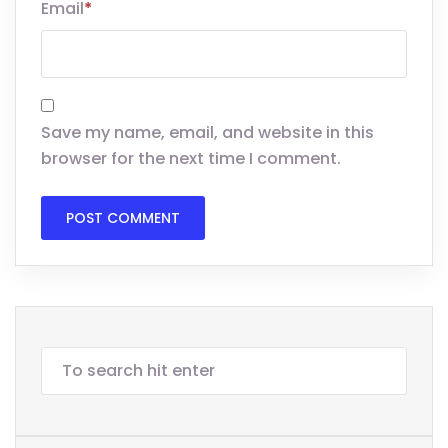
Email
*
Save my name, email, and website in this
browser for the next time I comment.