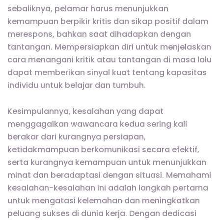
sebaliknya, pelamar harus menunjukkan
kemampuan berpikir kritis dan sikap positif dalam
merespons, bahkan saat dihadapkan dengan
tantangan. Mempersiapkan diri untuk menjelaskan
cara menangani kritik atau tantangan di masa lalu
dapat memberikan sinyal kuat tentang kapasitas
individu untuk belajar dan tumbuh.
Kesimpulannya, kesalahan yang dapat
menggagalkan wawancara kedua sering kali
berakar dari kurangnya persiapan,
ketidakmampuan berkomunikasi secara efektif,
serta kurangnya kemampuan untuk menunjukkan
minat dan beradaptasi dengan situasi. Memahami
kesalahan-kesalahan ini adalah langkah pertama
untuk mengatasi kelemahan dan meningkatkan
peluang sukses di dunia kerja. Dengan dedicasi