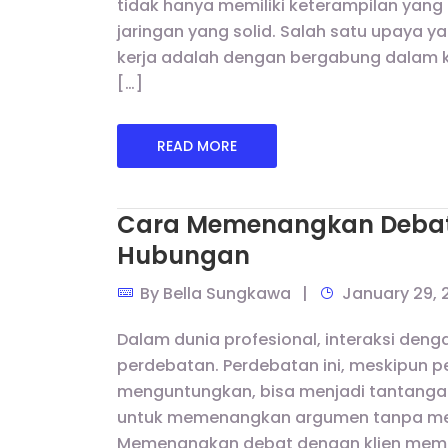
tidak hanya memiliki keterampilan yan
jaringan yang solid. Salah satu upaya 
kerja adalah dengan bergabung dalam 
[…]
READ MORE
Cara Memenangkan Debat 
Hubungan
By
Bella Sungkawa
January 29, 
Dalam dunia profesional, interaksi denga
perdebatan. Perdebatan ini, meskipun 
menguntungkan, bisa menjadi tantangan 
untuk memenangkan argumen tanpa mer
Memenangkan debat dengan klien meme