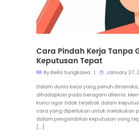
Cara Pindah Kerja Tanpa
Keputusan Tepat
By
Bella Sungkawa
January 27, 
Dalam dunia kerja yang penuh dinamika, 
dihadapkan pada beragam dilema. Menyu
kunci agar tidak terjebak dalam keputusa
cara yang diperlukan untuk melakukan 
dalam pengambilan keputusan yang tepa
[…]