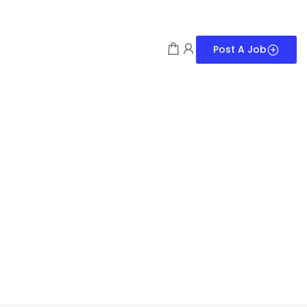
Post A Job