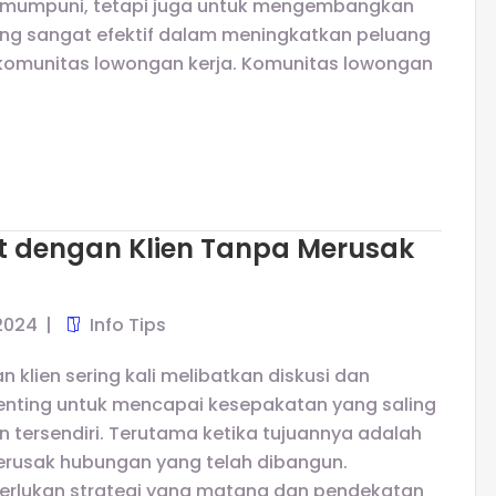
g mumpuni, tetapi juga untuk mengembangkan
yang sangat efektif dalam meningkatkan peluang
komunitas lowongan kerja. Komunitas lowongan
dengan Klien Tanpa Merusak
2024
Info Tips
n klien sering kali melibatkan diskusi dan
penting untuk mencapai kesepakatan yang saling
tersendiri. Terutama ketika tujuannya adalah
usak hubungan yang telah dibangun.
rlukan strategi yang matang dan pendekatan