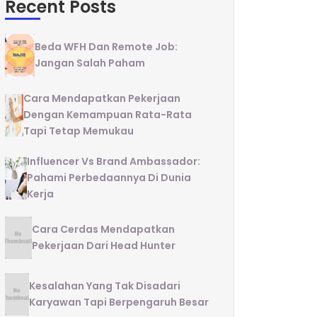
Recent Posts
Beda WFH Dan Remote Job:
Jangan Salah Paham
Cara Mendapatkan Pekerjaan
Dengan Kemampuan Rata-Rata
Tapi Tetap Memukau
Influencer Vs Brand Ambassador:
Pahami Perbedaannya Di Dunia
Kerja
Cara Cerdas Mendapatkan
Pekerjaan Dari Head Hunter
Kesalahan Yang Tak Disadari
Karyawan Tapi Berpengaruh Besar