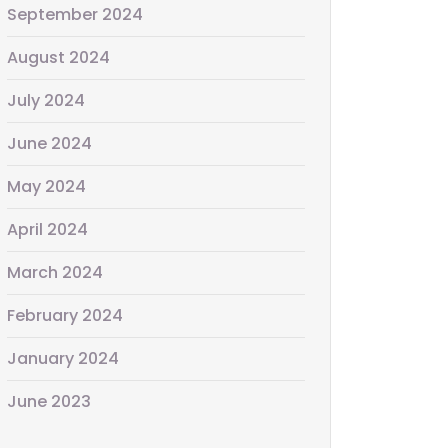
September 2024
August 2024
July 2024
June 2024
May 2024
April 2024
March 2024
February 2024
January 2024
June 2023