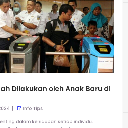
ah Dilakukan oleh Anak Baru di
2024
Info Tips
nting dalam kehidupan setiap individu,