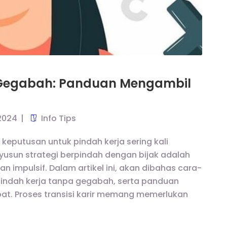
 Gegabah: Panduan Mengambil
2024
Info Tips
keputusan untuk pindah kerja sering kali
sun strategi berpindah dengan bijak adalah
n impulsif. Dalam artikel ini, akan dibahas cara-
pindah kerja tanpa gegabah, serta panduan
t. Proses transisi karir memang memerlukan