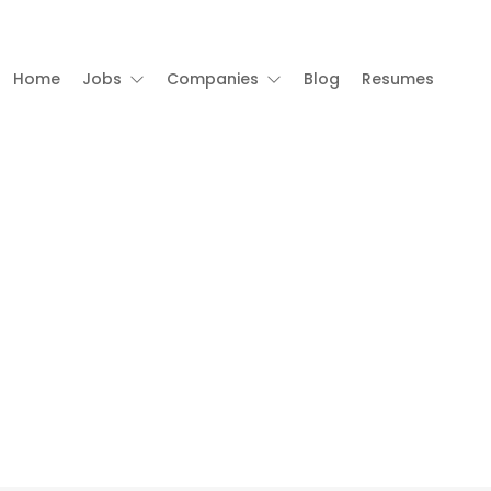
Home
Jobs
Companies
Blog
Resumes