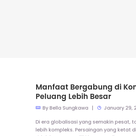
Manfaat Bergabung di Kom
Peluang Lebih Besar
By
Bella Sungkawa
January 29, 
Di era globalisasi yang semakin pesat,
lebih kompleks. Persaingan yang ketat d