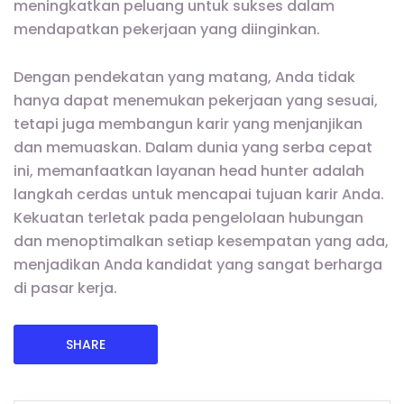
meningkatkan peluang untuk sukses dalam
mendapatkan pekerjaan yang diinginkan.
Dengan pendekatan yang matang, Anda tidak
hanya dapat menemukan pekerjaan yang sesuai,
tetapi juga membangun karir yang menjanjikan
dan memuaskan. Dalam dunia yang serba cepat
ini, memanfaatkan layanan head hunter adalah
langkah cerdas untuk mencapai tujuan karir Anda.
Kekuatan terletak pada pengelolaan hubungan
dan menoptimalkan setiap kesempatan yang ada,
menjadikan Anda kandidat yang sangat berharga
di pasar kerja.
SHARE