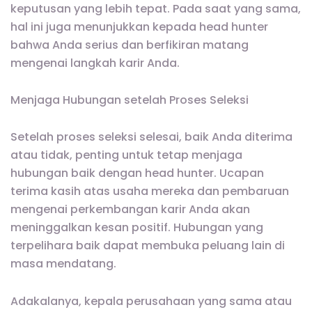
keputusan yang lebih tepat. Pada saat yang sama,
hal ini juga menunjukkan kepada head hunter
bahwa Anda serius dan berfikiran matang
mengenai langkah karir Anda.
Menjaga Hubungan setelah Proses Seleksi
Setelah proses seleksi selesai, baik Anda diterima
atau tidak, penting untuk tetap menjaga
hubungan baik dengan head hunter. Ucapan
terima kasih atas usaha mereka dan pembaruan
mengenai perkembangan karir Anda akan
meninggalkan kesan positif. Hubungan yang
terpelihara baik dapat membuka peluang lain di
masa mendatang.
Adakalanya, kepala perusahaan yang sama atau