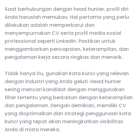
Saat berhubungan dengan head hunter, profil diri
Anda haruslah memukau. Hal pertama yang perlu
dilakukan adalah memperbarui dan
menyempurnakan CV serta profil media sosial
professional seperti LinkedIn. Pastikan untuk
menggambarkan pencapaian, keterampilan, dan
pengalaman kerja secara ringkas dan menarik.
Tidak hanya itu, gunakan kata kunci yang relevan
dengan industri yang Anda geluti. Head hunter
sering mencari kandidat dengan menggunakan
filter tertentu yang berkaitan dengan keterampilan
dan pengalaman. Dengan demikian, memiliki CV
yang dioptimalkan dan strategi penggunaan kata
kunci yang tepat akan meningkatkan visibilitas
Anda di mata mereka.