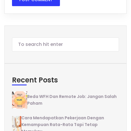
Recent Posts
Beda WFH Dan Remote Job: Jangan Salah
Paham
Cara Mendapatkan Pekerjaan Dengan
Kemampuan Rata-Rata Tapi Tetap