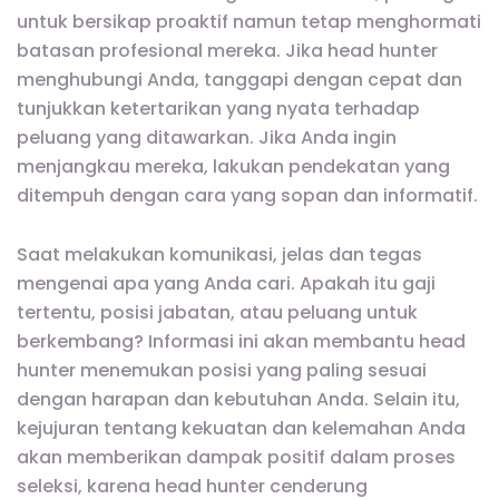
untuk bersikap proaktif namun tetap menghormati
batasan profesional mereka. Jika head hunter
menghubungi Anda, tanggapi dengan cepat dan
tunjukkan ketertarikan yang nyata terhadap
peluang yang ditawarkan. Jika Anda ingin
menjangkau mereka, lakukan pendekatan yang
ditempuh dengan cara yang sopan dan informatif.
Saat melakukan komunikasi, jelas dan tegas
mengenai apa yang Anda cari. Apakah itu gaji
tertentu, posisi jabatan, atau peluang untuk
berkembang? Informasi ini akan membantu head
hunter menemukan posisi yang paling sesuai
dengan harapan dan kebutuhan Anda. Selain itu,
kejujuran tentang kekuatan dan kelemahan Anda
akan memberikan dampak positif dalam proses
seleksi, karena head hunter cenderung