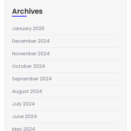
Archives
January 2025
December 2024
November 2024
October 2024
September 2024
August 2024
July 2024
June 2024
May 2024