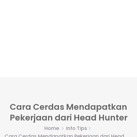
Cara Cerdas Mendapatkan
Pekerjaan dari Head Hunter
Home
Info Tips
Cara Cerdas Mendapatkan Pekerjaan dari Head