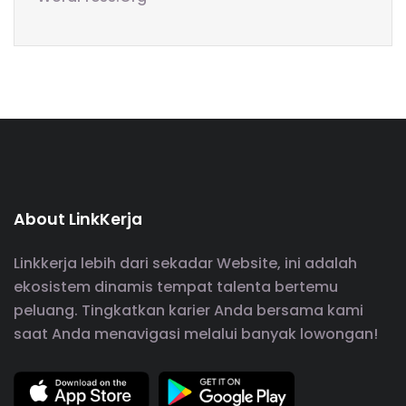
About LinkKerja
Linkkerja lebih dari sekadar Website, ini adalah
ekosistem dinamis tempat talenta bertemu
peluang. Tingkatkan karier Anda bersama kami
saat Anda menavigasi melalui banyak lowongan!