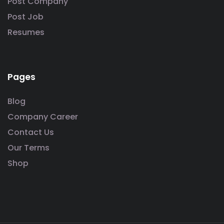
Post Company
Post Job
Resumes
Pages
Blog
Company Career
Contact Us
Our Terms
Shop