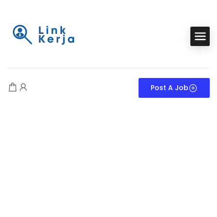
Post A Job