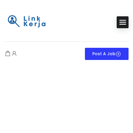
Post A Job