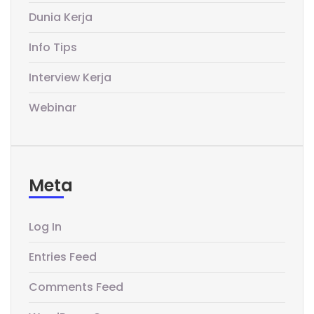
Dunia Kerja
Info Tips
Interview Kerja
Webinar
Meta
Log In
Entries Feed
Comments Feed