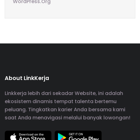
WordPress.org
About LinkKerja
Linkkerja lebih dari sekadar Website, ini adalah
ekosistem dinamis tempat talenta bertemu
peluang. Tingkatkan karier Anda bersama kami
saat Anda menavigasi melalui banyak lowongan!