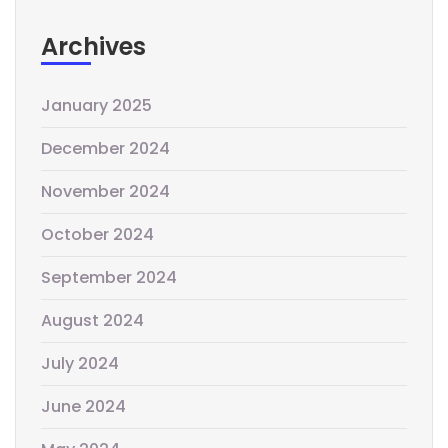
Archives
January 2025
December 2024
November 2024
October 2024
September 2024
August 2024
July 2024
June 2024