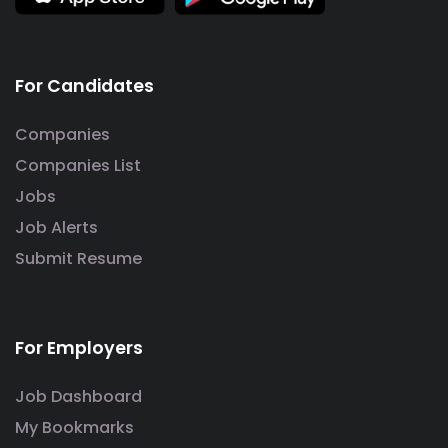
For Candidates
Companies
Companies List
Jobs
Job Alerts
Submit Resume
For Employers
Job Dashboard
My Bookmarks