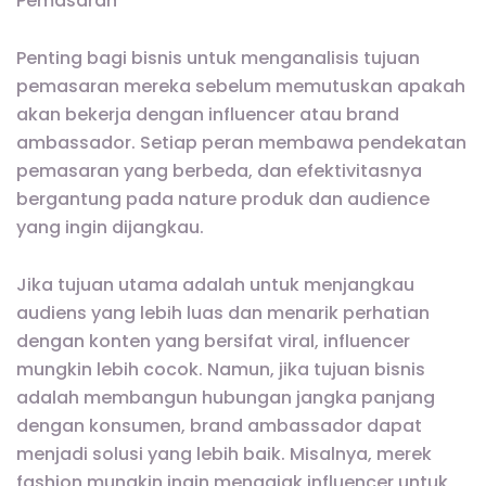
Pemasaran
Penting bagi bisnis untuk menganalisis tujuan
pemasaran mereka sebelum memutuskan apakah
akan bekerja dengan influencer atau brand
ambassador. Setiap peran membawa pendekatan
pemasaran yang berbeda, dan efektivitasnya
bergantung pada nature produk dan audience
yang ingin dijangkau.
Jika tujuan utama adalah untuk menjangkau
audiens yang lebih luas dan menarik perhatian
dengan konten yang bersifat viral, influencer
mungkin lebih cocok. Namun, jika tujuan bisnis
adalah membangun hubungan jangka panjang
dengan konsumen, brand ambassador dapat
menjadi solusi yang lebih baik. Misalnya, merek
fashion mungkin ingin mengajak influencer untuk