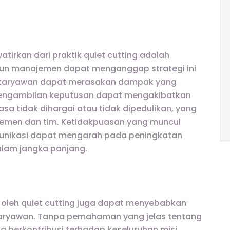
irkan dari praktik quiet cutting adalah
un manajemen dapat menganggap strategi ini
s, karyawan dapat merasakan dampak yang
 pengambilan keputusan dapat mengakibatkan
a tidak dihargai atau tidak dipedulikan, yang
emen dan tim. Ketidakpuasan yang muncul
munikasi dapat mengarah pada peningkatan
alam jangka panjang.
n oleh quiet cutting juga dapat menyebabkan
 karyawan. Tanpa pemahaman yang jelas tentang
berkontribusi terhadap keseluruhan misi,