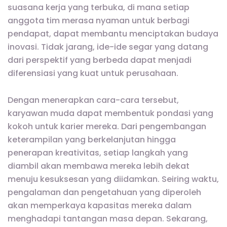
suasana kerja yang terbuka, di mana setiap
anggota tim merasa nyaman untuk berbagi
pendapat, dapat membantu menciptakan budaya
inovasi. Tidak jarang, ide-ide segar yang datang
dari perspektif yang berbeda dapat menjadi
diferensiasi yang kuat untuk perusahaan.
Dengan menerapkan cara-cara tersebut,
karyawan muda dapat membentuk pondasi yang
kokoh untuk karier mereka. Dari pengembangan
keterampilan yang berkelanjutan hingga
penerapan kreativitas, setiap langkah yang
diambil akan membawa mereka lebih dekat
menuju kesuksesan yang diidamkan. Seiring waktu,
pengalaman dan pengetahuan yang diperoleh
akan memperkaya kapasitas mereka dalam
menghadapi tantangan masa depan. Sekarang,