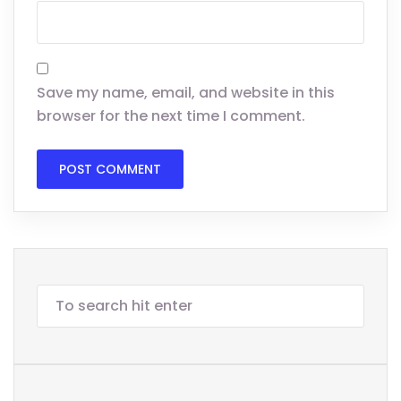
Save my name, email, and website in this
browser for the next time I comment.