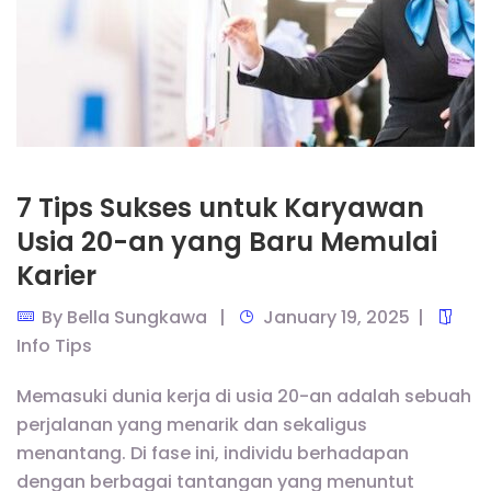
7 Tips Sukses untuk Karyawan
Usia 20-an yang Baru Memulai
Karier
By
Bella Sungkawa
January 19, 2025
Info Tips
Memasuki dunia kerja di usia 20-an adalah sebuah
perjalanan yang menarik dan sekaligus
menantang. Di fase ini, individu berhadapan
dengan berbagai tantangan yang menuntut