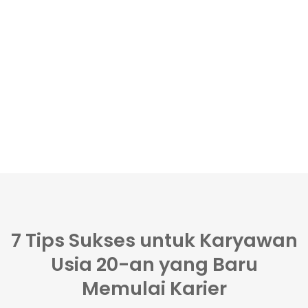
7 Tips Sukses untuk Karyawan
Usia 20-an yang Baru
Memulai Karier