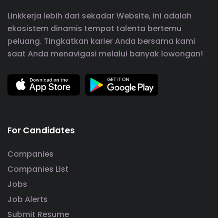
Linkkerja lebih dari sekadar Website, ini adalah
ekosistem dinamis tempat talenta bertemu
peluang. Tingkatkan karier Anda bersama kami
saat Anda menavigasi melalui banyak lowongan!
For Candidates
Companies
Companies List
Jobs
Job Alerts
Submit Resume