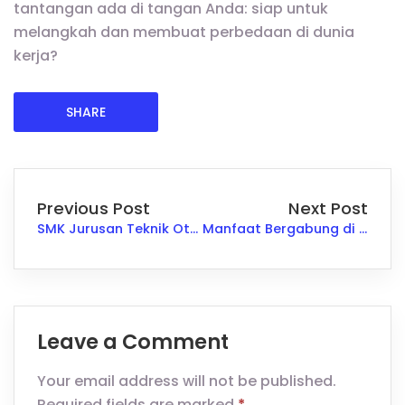
tantangan ada di tangan Anda: siap untuk
melangkah dan membuat perbedaan di dunia
kerja?
SHARE
Previous Post
Next Post
SMK Jurusan Teknik Ototronik: Gabungan Teknologi dan Mekanik untuk Masa Depan
Manfaat Bergabung di Komunitas Lowongan Kerja: Peluang Lebih Besar
Leave a Comment
Your email address will not be published.
Required fields are marked
*