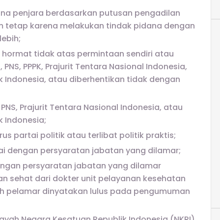
ana penjara berdasarkan putusan pengadilan
um tetap karena melakukan tindak pidana dengan
lebih;
 hormat tidak atas permintaan sendiri atau
NS, PPPK, Prajurit Tentara Nasional Indonesia,
 Indonesia, atau diberhentikan tidak dengan
NS, Prajurit Tentara Nasional Indonesia, atau
 Indonesia;
partai politik atau terlibat politik praktis;
suai dengan persyaratan jabatan yang dilamar;
engan persyaratan jabatan yang dilamar
an sehat dari dokter unit pelayanan kesehatan
lah pelamar dinyatakan lulus pada pengumuman
layah Negara Kesatuan Republik Indonesia (NKRI)