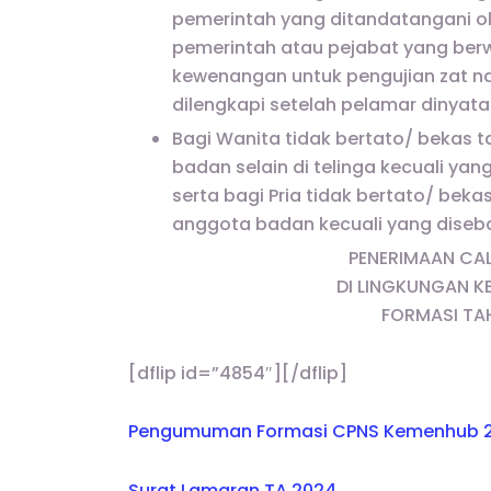
pemerintah yang ditandatangani ol
pemerintah atau pejabat yang ber
kewenangan untuk pengujian zat na
dilengkapi setelah pelamar dinyat
Bagi Wanita tidak bertato/ bekas t
badan selain di telinga kecuali ya
serta bagi Pria tidak bertato/ beka
anggota badan kecuali yang diseb
PENERIMAAN CAL
DI LINGKUNGAN 
FORMASI TA
[dflip id=”4854″][/dflip]
Pengumuman Formasi CPNS Kemenhub 
Surat Lamaran TA 2024