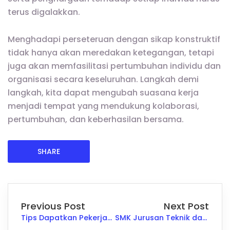
terus digalakkan.
Menghadapi perseteruan dengan sikap konstruktif
tidak hanya akan meredakan ketegangan, tetapi
juga akan memfasilitasi pertumbuhan individu dan
organisasi secara keseluruhan. Langkah demi
langkah, kita dapat mengubah suasana kerja
menjadi tempat yang mendukung kolaborasi,
pertumbuhan, dan keberhasilan bersama.
SHARE
Previous Post
Next Post
Tips Dapatkan Pekerjaan Bagus Tanpa Gelar Sarjana Ini Kuncinya
SMK Jurusan Teknik dan Bisnis Sepeda Motor: Tugas Pelajaran dan Peluang Kerja