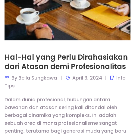
Hal-Hal yang Perlu Dirahasiakan
dari Atasan demi Profesionalitas
By
Bella Sungkawa
April 3, 2024
Info
Tips
Dalam dunia profesional, hubungan antara
bawahan dan atasan sering kali ditandai oleh
berbagai dinamika yang kompleks. Ini adalah
sebuah area di mana profesionalisme sangat
penting, terutama bagi generasi muda yang baru