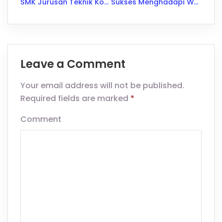
SMK Jurusan Teknik Konstruksi Kapal Baja: Langkah Menuju Karier di Industri Maritim
Sukses Menghadapi Wawancara Bahasa Inggris dengan Tips Jitu Ini
Leave a Comment
Your email address will not be published.
Required fields are marked
*
Comment