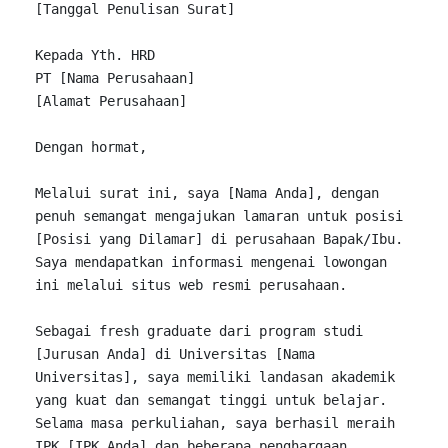
[Tanggal Penulisan Surat]

Kepada Yth. HRD

PT [Nama Perusahaan]

[Alamat Perusahaan]

Dengan hormat,

Melalui surat ini, saya [Nama 
Anda], 
dengan 
penuh semangat mengajukan lamaran untuk posisi 
[Posisi yang 
Dilamar] 
di 
perusahaan 
Bapak/Ibu. 
Saya mendapatkan informasi mengenai lowongan 
ini melalui situs web resmi perusahaan.

Sebagai 
fresh graduate dari program studi 
[
Jurusan 
Anda] 
di 
Universitas [Nama 
Universitas], saya memiliki landasan akademik 
yang kuat dan semangat tinggi untuk 
belajar. 
Selama masa perkuliahan, saya 
berhasil 
meraih 
IPK [IPK 
Anda] 
dan 
beberapa 
penghargaan, 