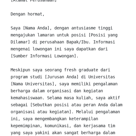
Dengan hormat,

Saya [Nama 
Anda], 
dengan antusiasme tinggi 
mengajukan lamaran untuk posisi [Posisi yang 
Dilamar] 
di 
perusahaan 
Bapak/Ibu. 
Informasi 
mengenai lowongan ini saya dapatkan dari 
[Sumber Informasi Lowongan].

Meskipun saya seorang fresh graduate dari 
program studi [
Jurusan 
Anda] 
di 
Universitas 
[Nama Universitas], saya memiliki pengalaman 
berharga 
dalam 
organisasi 
dan kegiatan 
kemahasiswaan. Selama masa kuliah, saya aktif 
sebagai 
[
Sebutkan 
posisi atau peran 
Anda 
dalam 
organisasi 
atau kegiatan]. Melalui pengalaman 
ini, saya mengembangkan keterampilan 
kepemimpinan, komunikasi, dan kerjasama tim 
yang saya yakini akan sangat 
berharga 
dalam 