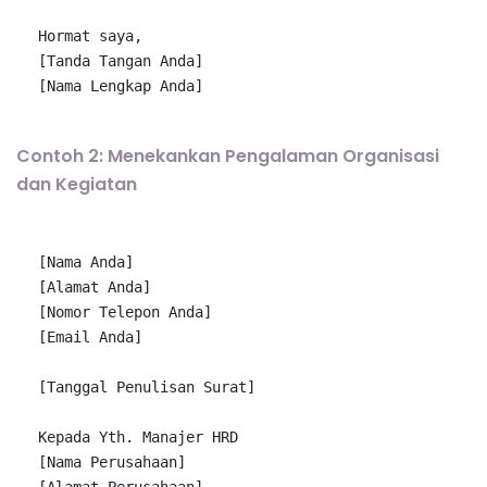
Hormat saya,

[Tanda Tangan 
[Nama Lengkap 
Anda]
Contoh 2: Menekankan Pengalaman Organisasi
dan Kegiatan
[Nama 
[Alamat 
[Nomor Telepon 
[Email 
[Tanggal Penulisan Surat]

Kepada Yth. Manajer HRD

[Nama Perusahaan]

[Alamat Perusahaan]
