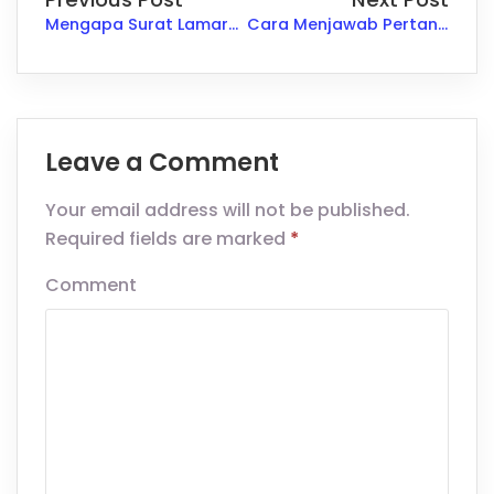
Mengapa Surat Lamaran Pekerjaan Diperlukan untuk Melamar Kerja?: Kunci Penting Membuka Pintu Kesempatan
Cara Menjawab Pertanyaan “Deskripsikan Diri Anda”: Kunci Sukses Memukau Pewawancara
Leave a Comment
Your email address will not be published.
Required fields are marked
*
Comment