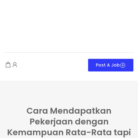
Post A Job
Cara Mendapatkan
Pekerjaan dengan
Kemampuan Rata-Rata tapi