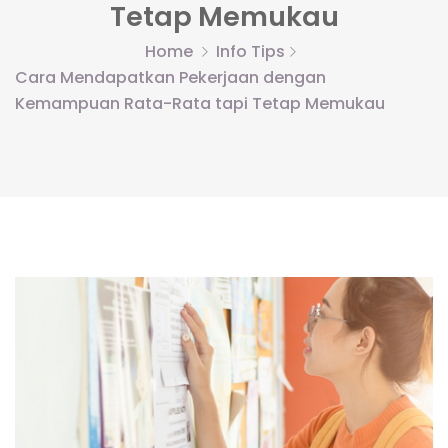
Tetap Memukau
Home
Info Tips
Cara Mendapatkan Pekerjaan dengan
Kemampuan Rata-Rata tapi Tetap Memukau