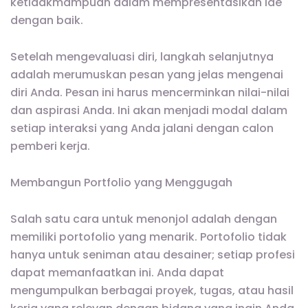
ketidakmampuan dalam mempresentasikan ide
dengan baik.
Setelah mengevaluasi diri, langkah selanjutnya
adalah merumuskan pesan yang jelas mengenai
diri Anda. Pesan ini harus mencerminkan nilai-nilai
dan aspirasi Anda. Ini akan menjadi modal dalam
setiap interaksi yang Anda jalani dengan calon
pemberi kerja.
Membangun Portfolio yang Menggugah
Salah satu cara untuk menonjol adalah dengan
memiliki portofolio yang menarik. Portofolio tidak
hanya untuk seniman atau desainer; setiap profesi
dapat memanfaatkan ini. Anda dapat
mengumpulkan berbagai proyek, tugas, atau hasil