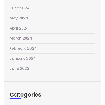
June 2024
May 2024
April 2024
March 2024
February 2024
January 2024
June 2023
Categories