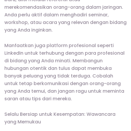
merekomendasikan orang-orang dalam jaringan.
Anda perlu aktif dalam menghadiri seminar,
workshop, atau acara yang relevan dengan bidang
yang Anda inginkan.
Manfaatkan juga platform profesional seperti
LinkedIn untuk terhubung dengan para profesional
di bidang yang Anda minati. Membangun
hubungan otentik dan tulus dapat membuka
banyak peluang yang tidak terduga. Cobalah
untuk tetap berkomunikasi dengan orang-orang
yang Anda temui, dan jangan ragu untuk meminta
saran atau tips dari mereka.
Selalu Bersiap untuk Kesempatan: Wawancara
yang Memukau