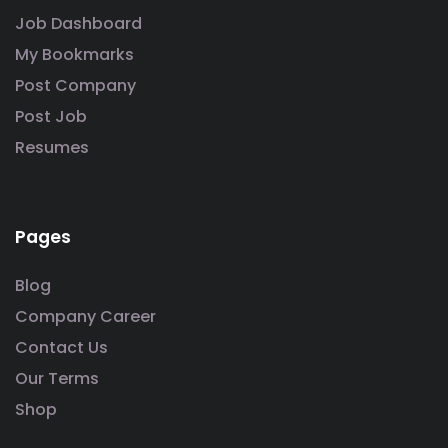
Job Dashboard
My Bookmarks
Post Company
Post Job
Resumes
Pages
Blog
Company Career
Contact Us
Our Terms
Shop