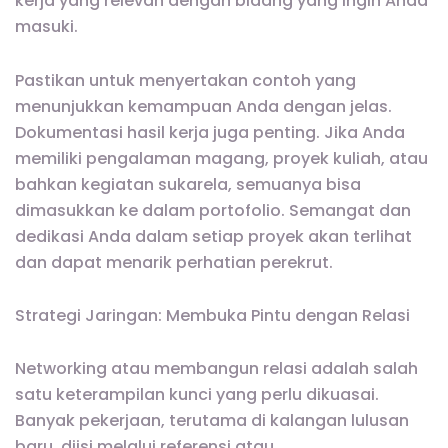
kerja yang relevan dengan bidang yang ingin Anda
masuki.
Pastikan untuk menyertakan contoh yang
menunjukkan kemampuan Anda dengan jelas.
Dokumentasi hasil kerja juga penting. Jika Anda
memiliki pengalaman magang, proyek kuliah, atau
bahkan kegiatan sukarela, semuanya bisa
dimasukkan ke dalam portofolio. Semangat dan
dedikasi Anda dalam setiap proyek akan terlihat
dan dapat menarik perhatian perekrut.
Strategi Jaringan: Membuka Pintu dengan Relasi
Networking atau membangun relasi adalah salah
satu keterampilan kunci yang perlu dikuasai.
Banyak pekerjaan, terutama di kalangan lulusan
baru, diisi melalui referensi atau