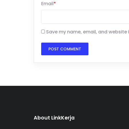
Email
*
Save my name, email, and website i
About LinkKerja