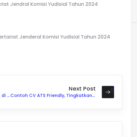
iat Jendral Komisi Yudisial Tahun 2024
rtariat Jenderal Komisi Yudisial Tahun 2024
Next Post
Rincian Formasi Kebutuhan CPNS di Kementerian Dalam Negeri Tahun 2024
Contoh CV ATS Friendly, Tingkatkan Peluang Diterima Kerja