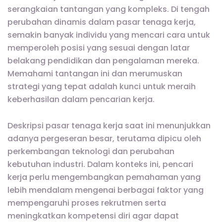
serangkaian tantangan yang kompleks. Di tengah
perubahan dinamis dalam pasar tenaga kerja,
semakin banyak individu yang mencari cara untuk
memperoleh posisi yang sesuai dengan latar
belakang pendidikan dan pengalaman mereka.
Memahami tantangan ini dan merumuskan
strategi yang tepat adalah kunci untuk meraih
keberhasilan dalam pencarian kerja.
Deskripsi pasar tenaga kerja saat ini menunjukkan
adanya pergeseran besar, terutama dipicu oleh
perkembangan teknologi dan perubahan
kebutuhan industri. Dalam konteks ini, pencari
kerja perlu mengembangkan pemahaman yang
lebih mendalam mengenai berbagai faktor yang
mempengaruhi proses rekrutmen serta
meningkatkan kompetensi diri agar dapat