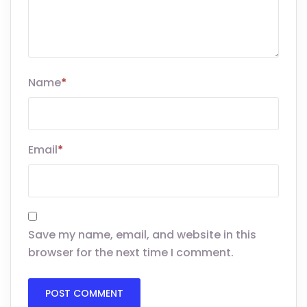
Name
*
Email
*
Save my name, email, and website in this
browser for the next time I comment.