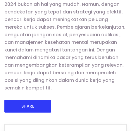
2024 bukanlah hal yang mudah. Namun, dengan
pendekatan yang tepat dan strategi yang efektif,
pencari kerja dapat meningkatkan peluang
mereka untuk sukses. Pembelajaran berkelanjutan,
penguatan jaringan sosial, penyesuaian aplikasi,
dan manajemen kesehatan mental merupakan
kunci dalam mengatasi tantangan ini. Dengan
memahami dinamika pasar yang terus berubah
dan mengembangkan keterampilan yang relevan,
pencari kerja dapat bersaing dan memperoleh
posisi yang diinginkan dalam dunia kerja yang
semakin kompetitif.
SHARE