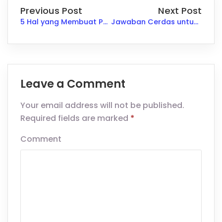
Previous Post
Next Post
5 Hal yang Membuat Perusahaan Menunda Perekrutan Karyawan
Jawaban Cerdas untuk Pertanyaan tentang Hobi saat Wawancara Kerja
Leave a Comment
Your email address will not be published.
Required fields are marked
*
Comment