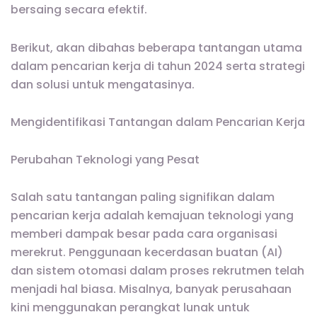
bersaing secara efektif.
Berikut, akan dibahas beberapa tantangan utama
dalam pencarian kerja di tahun 2024 serta strategi
dan solusi untuk mengatasinya.
Mengidentifikasi Tantangan dalam Pencarian Kerja
Perubahan Teknologi yang Pesat
Salah satu tantangan paling signifikan dalam
pencarian kerja adalah kemajuan teknologi yang
memberi dampak besar pada cara organisasi
merekrut. Penggunaan kecerdasan buatan (AI)
dan sistem otomasi dalam proses rekrutmen telah
menjadi hal biasa. Misalnya, banyak perusahaan
kini menggunakan perangkat lunak untuk