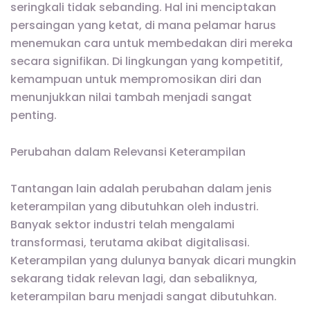
seringkali tidak sebanding. Hal ini menciptakan
persaingan yang ketat, di mana pelamar harus
menemukan cara untuk membedakan diri mereka
secara signifikan. Di lingkungan yang kompetitif,
kemampuan untuk mempromosikan diri dan
menunjukkan nilai tambah menjadi sangat
penting.
Perubahan dalam Relevansi Keterampilan
Tantangan lain adalah perubahan dalam jenis
keterampilan yang dibutuhkan oleh industri.
Banyak sektor industri telah mengalami
transformasi, terutama akibat digitalisasi.
Keterampilan yang dulunya banyak dicari mungkin
sekarang tidak relevan lagi, dan sebaliknya,
keterampilan baru menjadi sangat dibutuhkan.