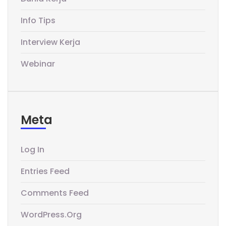
Info Tips
Interview Kerja
Webinar
Meta
Log In
Entries Feed
Comments Feed
WordPress.org