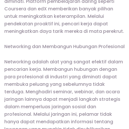
diminati. Platform pembelajaran daring seperti
Coursera dan edX memberikan banyak pilihan
untuk meningkatkan keterampilan. Melalui
pendekatan proaktif ini, pencari kerja dapat
meningkatkan daya tarik mereka di mata perekrut.
Networking dan Membangun Hubungan Profesional
Networking adalah alat yang sangat efektif dalam
pencarian kerja. Membangun hubungan dengan
para profesional di industri yang diminati dapat
membuka peluang yang sebelumnya tidak
terduga. Menghadiri seminar, webinar, dan acara
jaringan lainnya dapat menjadi langkah strategis
dalam memperluas jaringan sosial dan
profesional. Melalui jaringan ini, pelamar tidak
hanya dapat mendapatkan informasi tentang