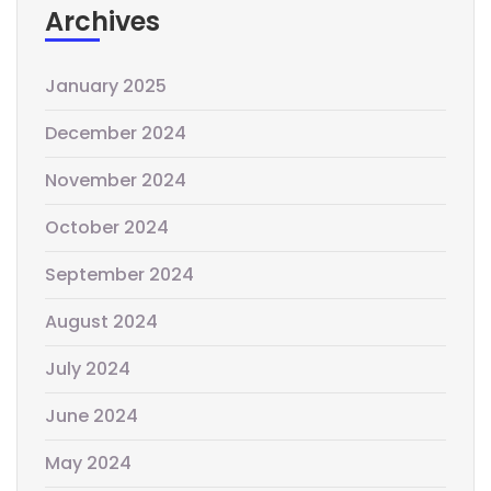
Archives
January 2025
December 2024
November 2024
October 2024
September 2024
August 2024
July 2024
June 2024
May 2024