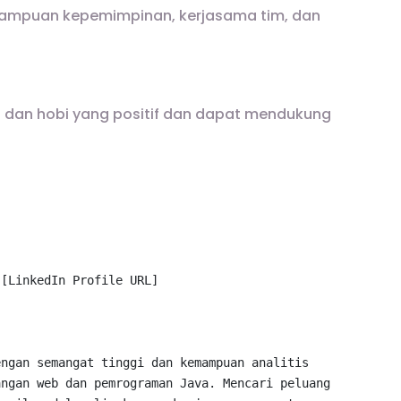
mampuan kepemimpinan, kerjasama tim, dan
t dan hobi yang positif dan dapat mendukung
 [
LinkedIn
Profile
URL
]

engan semangat tinggi dan kemampuan analitis 
angan web dan pemrograman 
Java
. 
Mencari
 peluang 