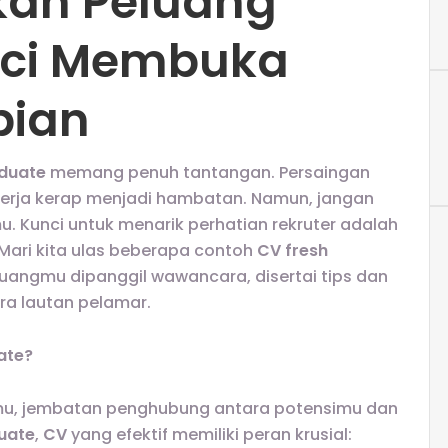
kan Peluang
unci Membuka
pian
aduate
memang penuh tantangan. Persaingan
erja kerap menjadi hambatan. Namun, jangan
. Kunci untuk menarik perhatian rekruter adalah
Mari kita ulas beberapa contoh
CV fresh
angmu dipanggil wawancara, disertai tips dan
ra lautan pelamar.
ate?
rimu, jembatan penghubung antara potensimu dan
uate
,
CV
yang efektif memiliki peran krusial: