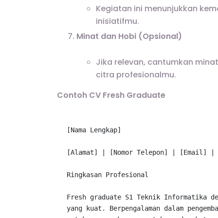
Kegiatan ini menunjukkan ke
inisiatifmu.
Minat dan Hobi (Opsional)
Jika relevan, cantumkan mina
citra profesionalmu.
Contoh CV Fresh Graduate
[
Nama
Lengkap
]

[
Alamat
] | [
Nomor
Telepon
] | [
Email
] |
Ringkasan
Profesional
Fresh
 graduate 
S1
Teknik
Informatika
 d
yang kuat. 
Berpengalaman
 dalam pengemb