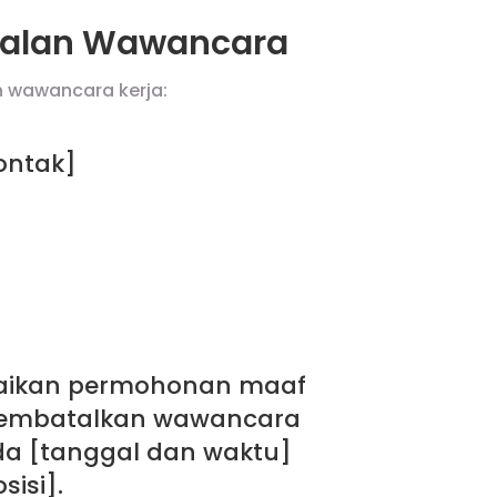
talan Wawancara
n wawancara kerja:
ontak]
aikan permohonan maaf
membatalkan wawancara
da [tanggal dan waktu]
sisi].