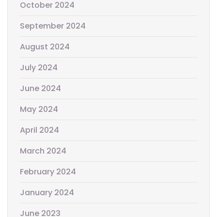
October 2024
September 2024
August 2024
July 2024
June 2024
May 2024
April 2024
March 2024
February 2024
January 2024
June 2023