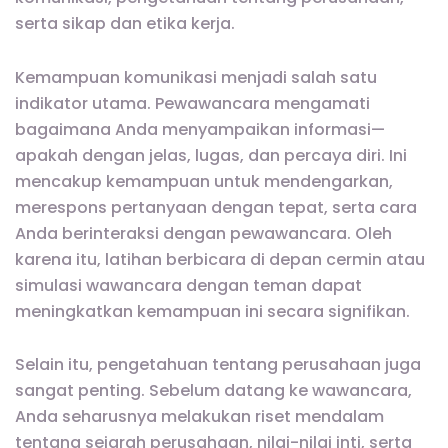
serta sikap dan etika kerja.
Kemampuan komunikasi menjadi salah satu
indikator utama. Pewawancara mengamati
bagaimana Anda menyampaikan informasi—
apakah dengan jelas, lugas, dan percaya diri. Ini
mencakup kemampuan untuk mendengarkan,
merespons pertanyaan dengan tepat, serta cara
Anda berinteraksi dengan pewawancara. Oleh
karena itu, latihan berbicara di depan cermin atau
simulasi wawancara dengan teman dapat
meningkatkan kemampuan ini secara signifikan.
Selain itu, pengetahuan tentang perusahaan juga
sangat penting. Sebelum datang ke wawancara,
Anda seharusnya melakukan riset mendalam
tentang sejarah perusahaan, nilai-nilai inti, serta