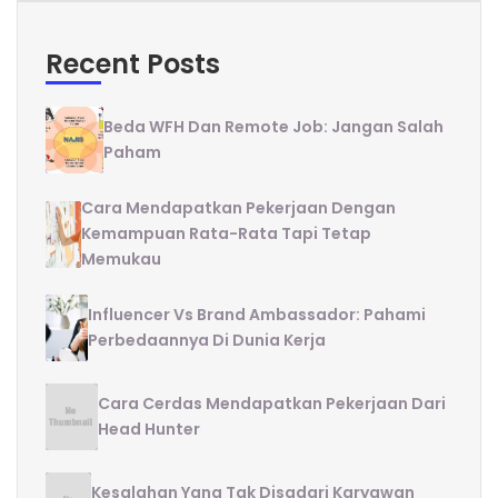
Recent Posts
Beda WFH Dan Remote Job: Jangan Salah
Paham
Cara Mendapatkan Pekerjaan Dengan
Kemampuan Rata-Rata Tapi Tetap
Memukau
Influencer Vs Brand Ambassador: Pahami
Perbedaannya Di Dunia Kerja
Cara Cerdas Mendapatkan Pekerjaan Dari
Head Hunter
Kesalahan Yang Tak Disadari Karyawan