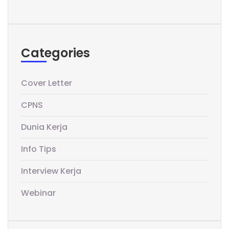
Categories
Cover Letter
CPNS
Dunia Kerja
Info Tips
Interview Kerja
Webinar