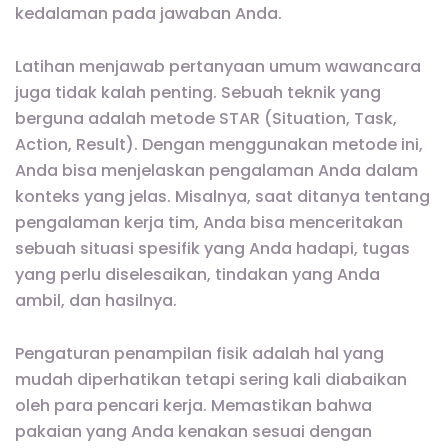
kedalaman pada jawaban Anda.
Latihan menjawab pertanyaan umum wawancara
juga tidak kalah penting. Sebuah teknik yang
berguna adalah metode STAR (Situation, Task,
Action, Result). Dengan menggunakan metode ini,
Anda bisa menjelaskan pengalaman Anda dalam
konteks yang jelas. Misalnya, saat ditanya tentang
pengalaman kerja tim, Anda bisa menceritakan
sebuah situasi spesifik yang Anda hadapi, tugas
yang perlu diselesaikan, tindakan yang Anda
ambil, dan hasilnya.
Pengaturan penampilan fisik adalah hal yang
mudah diperhatikan tetapi sering kali diabaikan
oleh para pencari kerja. Memastikan bahwa
pakaian yang Anda kenakan sesuai dengan