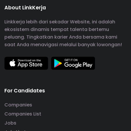
About LinkKerja
Linkkerja lebih dari sekadar Website, ini adalah
ekosistem dinamis tempat talenta bertemu
peluang. Tingkatkan karier Anda bersama kami
saat Anda menavigasi melalui banyak lowongan!
For Candidates
Companies
Companies List
Jobs