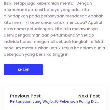
fisik, tetapi juga keberanian mental. Dengan
memahami potensi bahaya yang ada, kita
dihadapkan pada pertanyaan mendasar: Apakah
kita memiliki keberanian untuk mencoba? Apakah
atas nama petualangan, kita rela melawannya
demi pengalaman dan pertumbuhan? Setiap
individu harus mengambil sebuah langkah reflektif
sebelum memutuskan untuk terjun ke dalam dunia
pekerjaan yang berisiko tinggi ini.
SHARE
Previous Post
Next Post
Pertanyaan yang Wajib Dipersiapkan Usai Wawancara Kerja
10 Pekerjaan Paling Dicari di Tahun 2024 Siapkah Anda