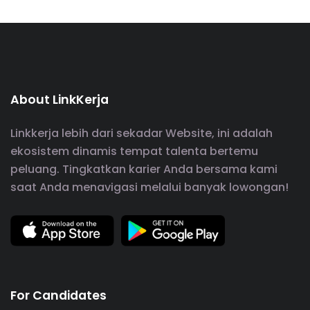
About LinkKerja
Linkkerja lebih dari sekadar Website, ini adalah
ekosistem dinamis tempat talenta bertemu
peluang. Tingkatkan karier Anda bersama kami
saat Anda menavigasi melalui banyak lowongan!
For Candidates