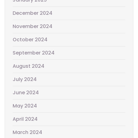
December 2024
November 2024
October 2024
September 2024
August 2024
July 2024
June 2024
May 2024
April 2024
March 2024