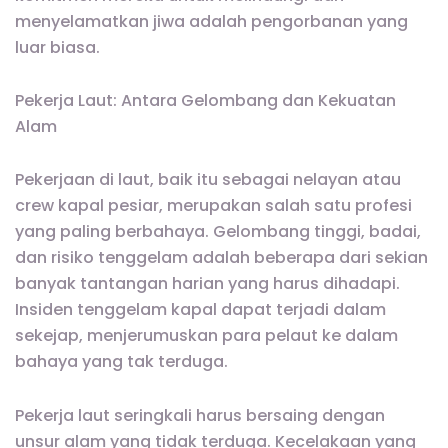
menyelamatkan jiwa adalah pengorbanan yang
luar biasa.
Pekerja Laut: Antara Gelombang dan Kekuatan
Alam
Pekerjaan di laut, baik itu sebagai nelayan atau
crew kapal pesiar, merupakan salah satu profesi
yang paling berbahaya. Gelombang tinggi, badai,
dan risiko tenggelam adalah beberapa dari sekian
banyak tantangan harian yang harus dihadapi.
Insiden tenggelam kapal dapat terjadi dalam
sekejap, menjerumuskan para pelaut ke dalam
bahaya yang tak terduga.
Pekerja laut seringkali harus bersaing dengan
unsur alam yang tidak terduga. Kecelakaan yang