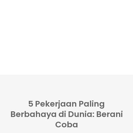
5 Pekerjaan Paling
Berbahaya di Dunia: Berani
Coba