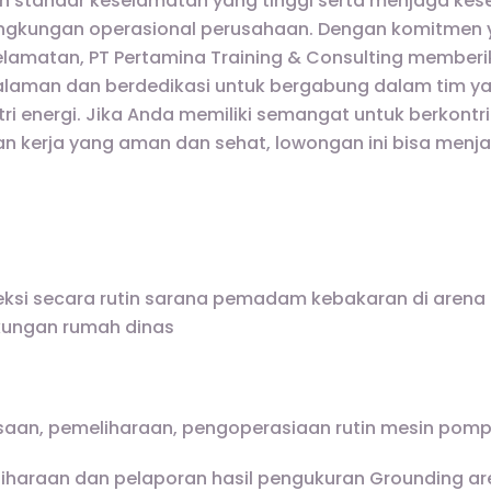
 standar keselamatan yang tinggi serta menjaga kes
lingkungan operasional perusahaan. Dengan komitmen 
elamatan, PT Pertamina Training & Consulting memberi
alaman dan berdedikasi untuk bergabung dalam tim y
stri energi. Jika Anda memiliki semangat untuk berkontr
n kerja yang aman dan sehat, lowongan ini bisa menja
ksi secara rutin sarana pemadam kebakaran di arena K
kungan rumah dinas
aan, pemeliharaan, pengoperasiaan rutin mesin pomp
iharaan dan pelaporan hasil pengukuran Grounding are