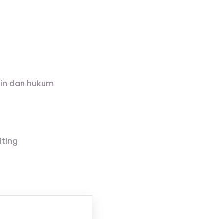
n
plin dan hukum
lting