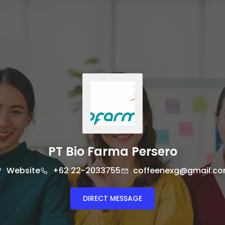
PT Bio Farma Persero
Website
+62 22-2033755
coffeenexg@gmail.c
DIRECT MESSAGE