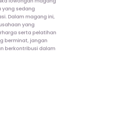
mbuka lowongan magang
wa yang sedang
si. Dalam magang ini,
rusahaan yang
rharga serta pelatihan
g berminat, jangan
n berkontribusi dalam