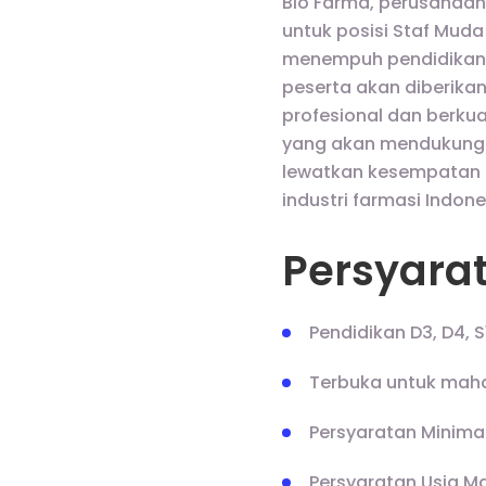
Bio Farma, perusahaa
untuk posisi Staf Mud
menempuh pendidikan d
peserta akan diberika
profesional dan berkua
yang akan mendukung 
lewatkan kesempatan 
industri farmasi Indone
Persyara
Pendidikan D3, D4, S
Terbuka untuk mahas
Persyaratan Minimal 
Persyaratan Usia Ma