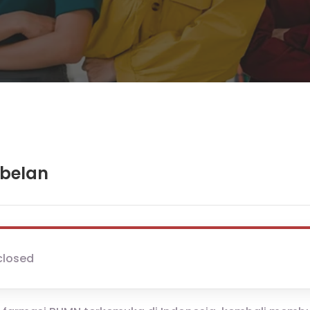
abelan
closed