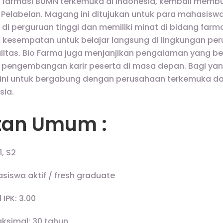
n farmasi BUMN terkemuka di Indonesia, kembali me
a Pelabelan. Magang ini ditujukan untuk para mahasis
i perguruan tinggi dan memiliki minat di bidang farma
n kesempatan untuk belajar langsung di lingkungan pe
litas. Bio Farma juga menjanjikan pengalaman yang be
pengembangan karir peserta di masa depan. Bagi yan
ini untuk bergabung dengan perusahaan terkemuka da
sia.
tan Umum :
1, S2
iswa aktif / fresh graduate
IPK: 3.00
ksimal: 30 tahun