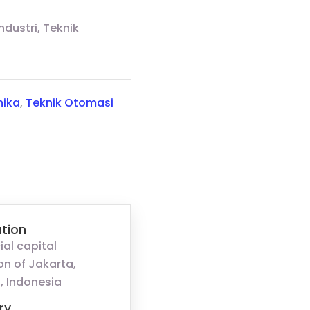
ndustri, Teknik
nika
,
Teknik Otomasi
tion
ial capital
on of Jakarta,
, Indonesia
ry