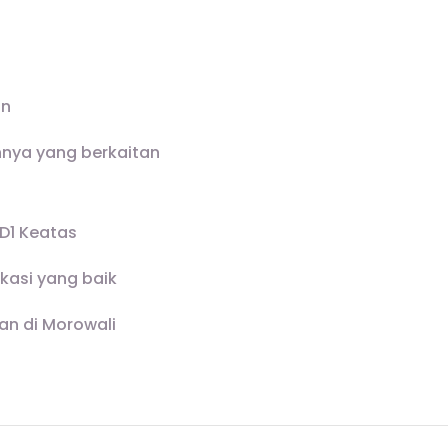
an
nnya yang berkaitan
D1 Keatas
ikasi yang baik
an di Morowali