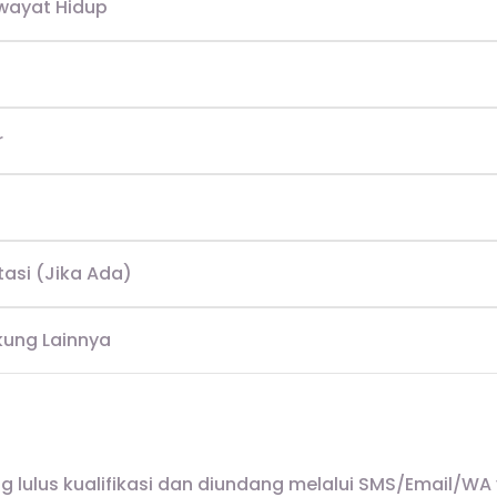
iwayat Hidup
r
stasi (Jika Ada)
kung Lainnya
 lulus kualifikasi dan diundang melalui SMS/Email/WA