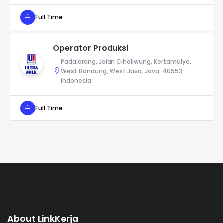
Full Time
Operator Produksi
Padalarang, Jalan Cihaliwung, Kertamulya,
West Bandung, West Java, Java, 40553,
Indonesia
Full Time
About LinkKerja