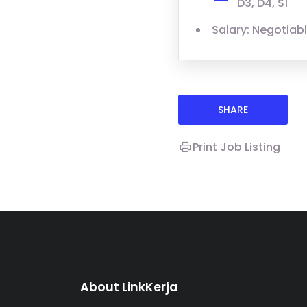
D3, D4, S1
Salary: Negotiab
SHARE
Print Job Listing
About LinkKerja