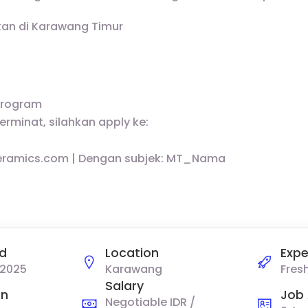
kan di Karawang Timur
Program
rminat, silahkan apply ke:
eramics.com | Dengan subjek: MT_Nama
d
Location
Expe
 2025
Karawang
Fres
Salary
on
Job 
Negotiable IDR /