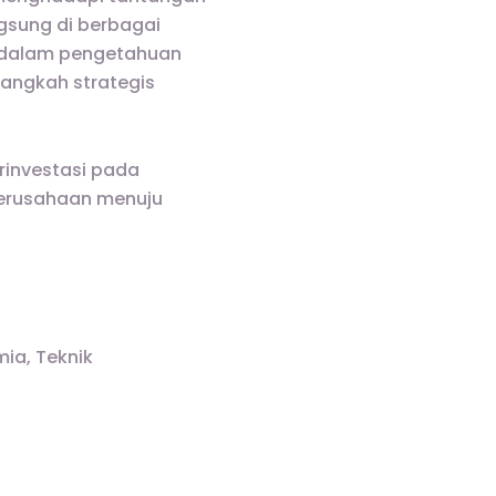
gsung di berbagai
rdalam pengetahuan
angkah strategis
rinvestasi pada
erusahaan menuju
mia, Teknik