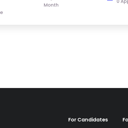
0 Ap
Month
le
For Candidates
F