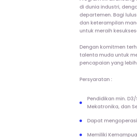
di dunia industri, de
departemen. Bagi lul
dan keterampilan mana
untuk meraih kesukses
Dengan komitmen terhad
talenta muda untuk m
pencapaian yang lebih 
Persyaratan :
Pendidikan min. D3/S
Mekatronika, dan S
Dapat mengoperasik
Memiliki Kemampuan