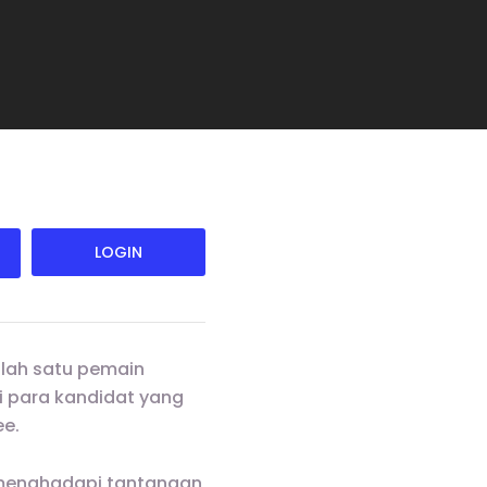
LOGIN
alah satu pemain
 para kandidat yang
e.
 menghadapi tantangan