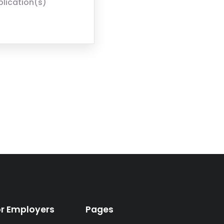
plication(s)
or Employers
Pages