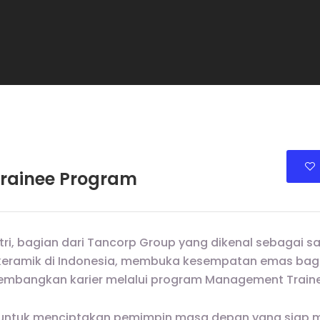
rainee Program
tri, bagian dari Tancorp Group yang dikenal sebagai s
keramik di Indonesia, membuka kesempatan emas bagi
embangkan karier melalui program Management Traine
g untuk menciptakan pemimpin masa depan yang siap