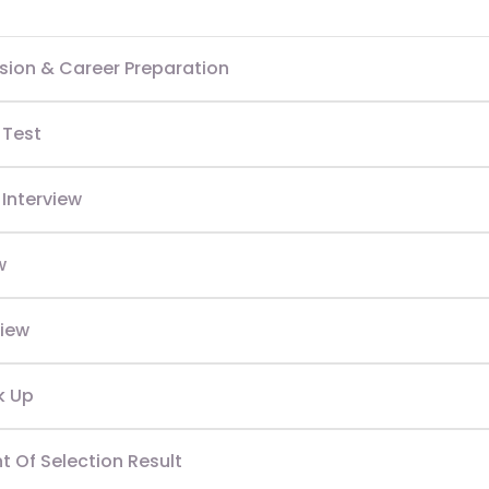
ion & Career Preparation
 Test
 Interview
w
view
k Up
Of Selection Result