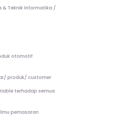
& Teknik Informatika /
oduk otomotif
ar/ produk/ customer
riable terhadap semua
 ilmu pemasaran