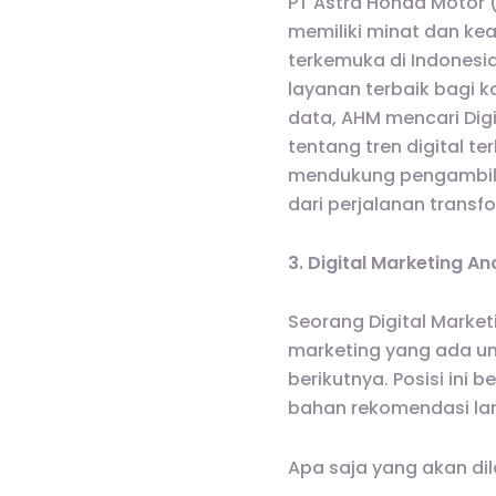
PT Astra Honda Motor
memiliki minat dan kea
terkemuka di Indonesi
layanan terbaik bagi
data, AHM mencari Dig
tentang tren digital t
mendukung pengambilan
dari perjalanan transfo
3. Digital Marketing An
Seorang Digital Marke
marketing yang ada u
berikutnya. Posisi ini 
bahan rekomendasi lang
Apa saja yang akan di