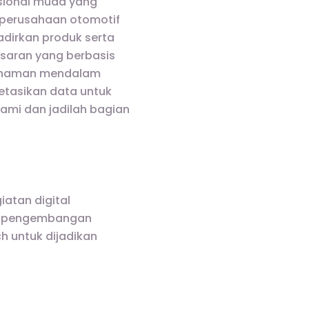
sional muda yang
u perusahaan otomotif
dirkan produk serta
saran yang berbasis
emahaman mendalam
retasikan data untuk
ami dan jadilah bagian
atan digital
uk pengembangan
ch untuk dijadikan