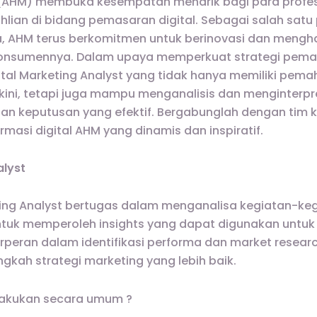
 (AHM) membuka kesempatan menarik bagi para profe
hlian di bidang pemasaran digital. Sebagai salah sat
a, AHM terus berkomitmen untuk berinovasi dan mengha
 konsumennya. Dalam upaya memperkuat strategi pema
ital Marketing Analyst yang tidak hanya memiliki p
erkini, tetapi juga mampu menganalisis dan menginterp
 keputusan yang efektif. Bergabunglah dengan tim k
rmasi digital AHM yang dinamis dan inspiratif.
alyst
ting Analyst bertugas dalam menganalisa kegiatan-kegi
ntuk memperoleh insights yang dapat digunakan unt
berperan dalam identifikasi performa dan market resear
kah strategi marketing yang lebih baik.
lakukan secara umum ?