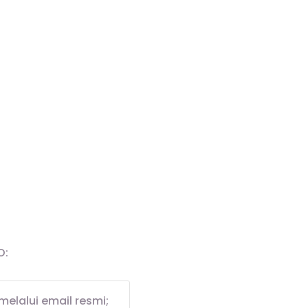
O:
lalui email resmi;