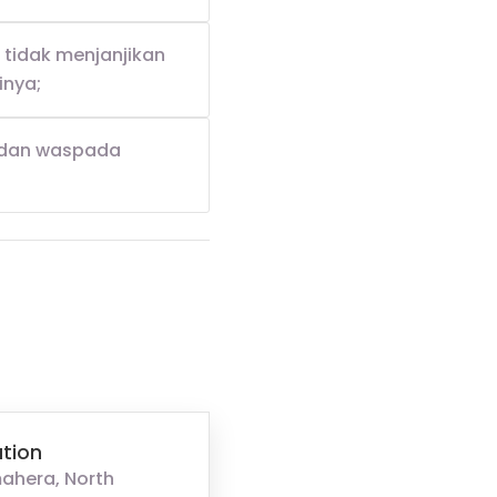
tidak menjanjikan
inya;
 dan waspada
tion
ahera, North