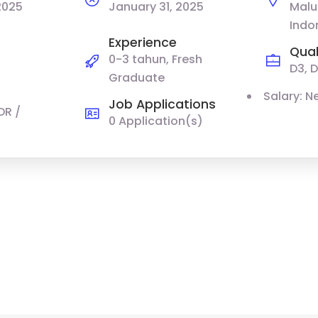
2025
January 31, 2025
Malu
Indo
Experience
Qual
0-3 tahun, Fresh
D3, D
Graduate
Salary: N
Job Applications
DR /
0 Application(s)