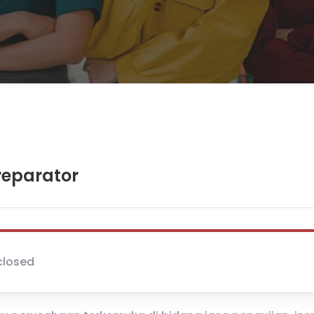
reparator
closed