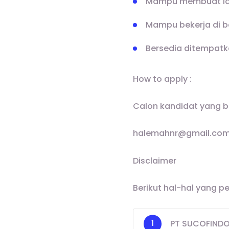
Mampu membuat lap
Mampu bekerja di 
Bersedia ditempatk
How to apply :
Calon kandidat yang b
halemahnr@gmail.co
Disclaimer
Berikut hal-hal yang p
PT SUCOFINDO