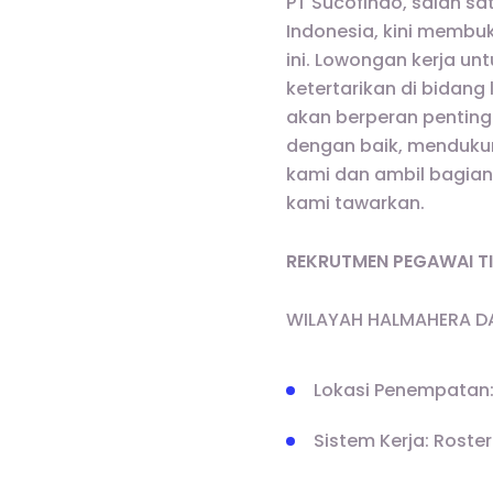
PT Sucofindo, salah sat
Indonesia, kini membuk
ini. Lowongan kerja un
ketertarikan di bidang
akan berperan pentin
dengan baik, mendukun
kami dan ambil bagian
kami tawarkan.
REKRUTMEN PEGAWAI T
WILAYAH HALMAHERA 
Lokasi Penempatan
Sistem Kerja: Roster