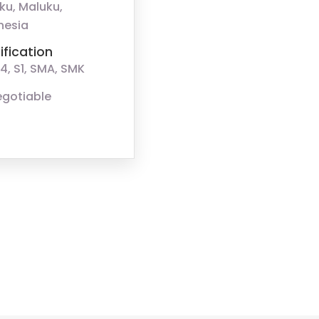
ku, Maluku,
nesia
ification
4, S1, SMA, SMK
egotiable