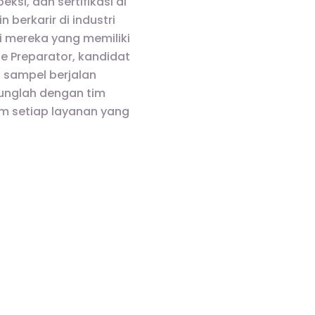
si, dan sertifikasi di
berkarir di industri
i mereka yang memiliki
e Preparator, kandidat
 sampel berjalan
bunglah dengan tim
am setiap layanan yang