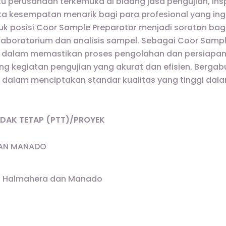
u perusahaan terkemuka di bidang jasa pengujian, inspek
a kesempatan menarik bagi para profesional yang ingin 
tuk posisi Coor Sample Preparator menjadi sorotan bag
 laboratorium dan analisis sampel. Sebagai Coor Sampl
g dalam memastikan proses pengolahan dan persiapan
g kegiatan pengujian yang akurat dan efisien. Berga
 dalam menciptakan standar kualitas yang tinggi dal
IDAK TETAP (PTT)/PROYEK
DAN MANADO
: Halmahera dan Manado