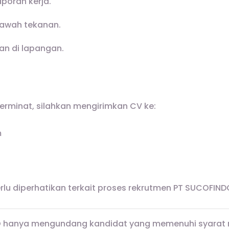
oran kerja.
bawah tekanan.
an di lapangan.
erminat, silahkan mengirimkan CV ke:
m
erlu diperhatikan terkait proses rekrutmen PT SUCOFIND
 hanya mengundang kandidat yang memenuhi syarat me