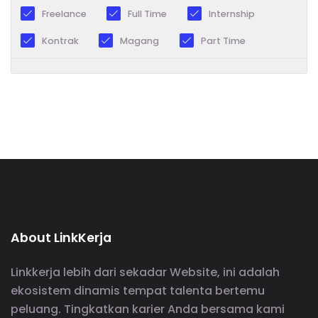
Freelance
Full Time
Internship
Kontrak
Magang
Part Time
About LinkKerja
Linkkerja lebih dari sekadar Website, ini adalah
ekosistem dinamis tempat talenta bertemu
peluang. Tingkatkan karier Anda bersama kami