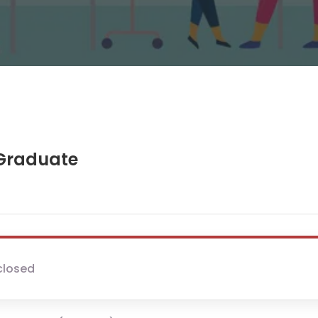
 Graduate
closed