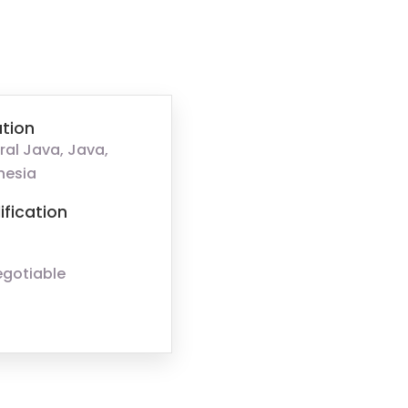
tion
ral Java, Java,
nesia
ification
egotiable