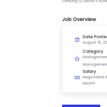
Gedung G Lantai 5 Rua
Job Overview
Date Poste
August 15, 2
Category
Managemen
Management
Salary
Negotiable I
Month