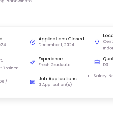
ng Probowinoto
Loca
d
Applications Closed
Cent
024
December 1, 2024
Indo
Experience
Qual
t
Fresh Graduate
D3
 Trainee
Salary: N
Job Applications
DR /
0 Application(s)