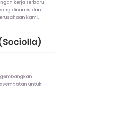
ongan kerja terbaru
yang dinamis dan
perusahaan kami.
(Sociolla)
engembangkan
a kesempatan untuk