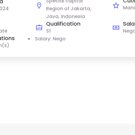
Cat
Special capital
d
Man
2024
Region of Jakarta,
Java, Indonesia
Qualification
Sala
ate
S1
Nego
ations
Salary: Nego
n(s)