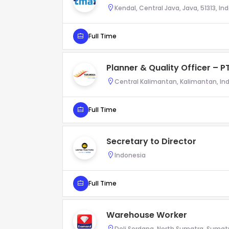
Kendal, Central Java, Java, 51313, In
Full Time
Planner & Quality Officer –
Central Kalimantan, Kalimantan, In
Full Time
Secretary to Director
Indonesia
Full Time
Warehouse Worker
Deli Serdang, North Sumatra, Sumat