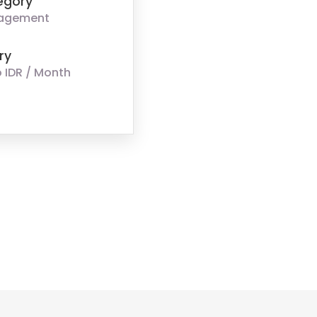
egory
agement
ry
 IDR / Month