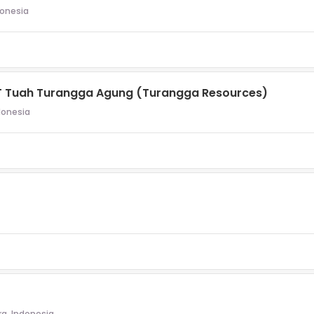
donesia
 PT Tuah Turangga Agung (Turangga Resources)
donesia
ra, Indonesia