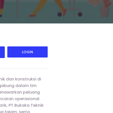
LOGIN
ik dan konstruksi di
rgabung dalam tim
 menawarkan peluang
ncaran operasional
rik, PT Bukaka Teknik
g tajam, serta