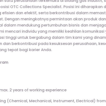
lah satu perusahaan terkemuka di bidang gas industri,
osisi OTC Collections Specialist. Posisi ini diharapkan
efisien dan efektif, serta berkontribusi dalam memast
t. Dengan meningkatnya permintaan akan produk dan 
ital dalam mendukung pertumbuhan bisnis dan menjag
 mencari individu yang memiliki keahlian komunikasi y
si tinggi untuk bergabung dalam tim kami yang dinami
 dan berkontribusi pada kesuksesan perusahaan, kes
ng tepat bagi karier Anda.
gram
max. 2 years of working experience
ing (Chemical, Mechanical, Instrument, Electrical) from