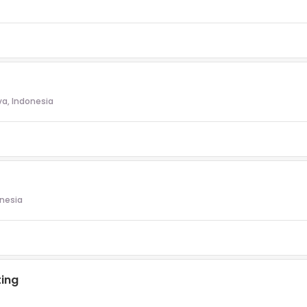
va, Indonesia
onesia
ing