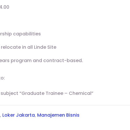
4.00
rship capabilities
 relocate in all Linde Site
2 years program and contract-based.
to:
 subject “Graduate Trainee – Chemical”
,
Loker Jakarta
,
Manajemen Bisnis