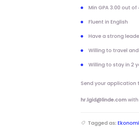
Min GPA 3.00 out of 
Fluent in English
Have a strong leade
Willing to travel and
Willing to stay in 
Send your application 
hr.lgid@linde.com
with
Tagged as:
Ekonomi