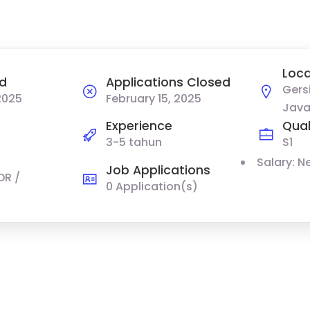
Loca
d
Applications Closed
Gersi
2025
February 15, 2025
Java
Experience
Qual
3-5 tahun
S1
Salary: N
Job Applications
DR /
0 Application(s)