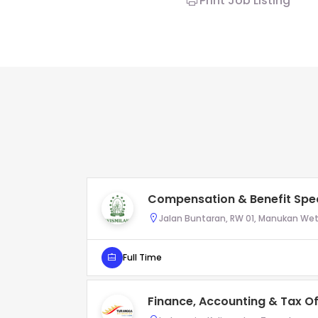
Print Job Listing
Compensation & Benefit Spec
Jalan Buntaran, RW 01, Manukan Weta
Full Time
Finance, Accounting & Tax O