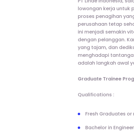
PT Linde Indonesia, sa
lowongan kerja untuk p
proses penagihan yang 
perusahaan tetap seha
ini menjadi semakin v
dengan pelanggan. Kami
yang tajam, dan dedika
menghadapi tantangan
adalah langkah awal ya
Graduate Trainee Pro
Qualifications :
Fresh Graduates or 
Bachelor in Engineer