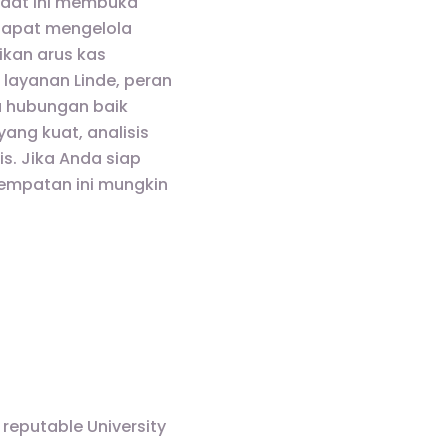
 saat ini membuka
 dapat mengelola
ikan arus kas
layanan Linde, peran
a hubungan baik
ang kuat, analisis
s. Jika Anda siap
empatan ini mungkin
 reputable University