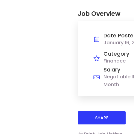
Job Overview
Date Poste
January 16, 
Category
Finanace
Salary
Negotiable I
Month
SHARE