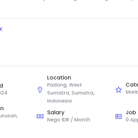
K
Location
Cat
Padang, West
d
Mark
024
Sumatra, Sumatra,
Indonesia
on
Salary
Job 
urusan,
Nego IDR / Month
0 Ap