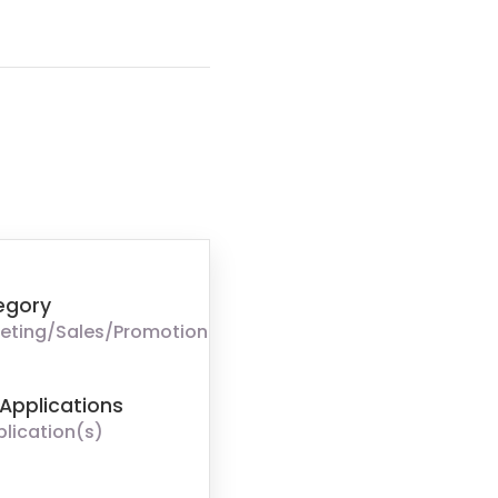
egory
eting/Sales/Promotion
Applications
plication(s)