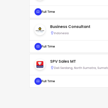
Full Time
Business Consultant
Indonesia
Full Time
SPV Sales MT
Deli Serdang, North Sumatra, Sumat
Full Time